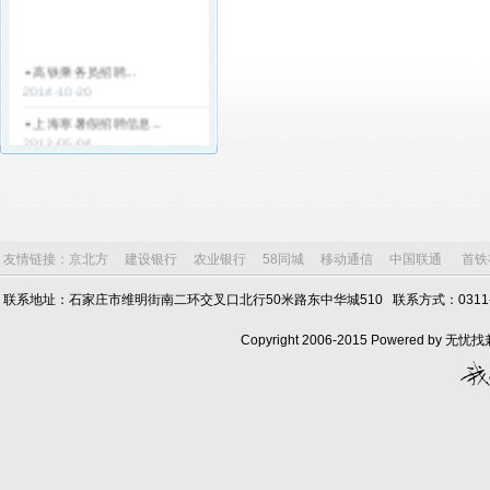
高铁乘务员招聘...
2014-10-20
上海寒暑假招聘信息...
2013-05-04
天津寒暑假工招聘简章...
2013-05-04
天津电子厂招聘寒假工...
2013-04-12
友情链接：
京北方
建设银行
农业银行
58同城
移动通信
中国联通
首铁
银行客服...
2013-03-25
联系地址：石家庄市维明街南二环交叉口北行50米路东中华城510 联系方式：0311-6803
山东魏桥创业集团山东魏桥热
Copyright 2006-2015 Powered by
电公...
2013-03-18
山东晨鸣热电厂招聘...
2013-03-18
捷普绿点集团-日新(天津)塑胶
有限...
2012-12-10