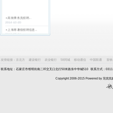
高铁乘务员招聘...
2014-10-20
上海寒暑假招聘信息...
2013-05-04
天津寒暑假工招聘简章...
2013-05-04
天津电子厂招聘寒假工...
2013-04-12
友情链接：
京北方
建设银行
农业银行
58同城
移动通信
中国联通
首铁
银行客服...
2013-03-25
联系地址：石家庄市维明街南二环交叉口北行50米路东中华城510 联系方式：0311-6803
山东魏桥创业集团山东魏桥热
Copyright 2006-2015 Powered by
电公...
2013-03-18
山东晨鸣热电厂招聘...
2013-03-18
捷普绿点集团-日新(天津)塑胶
有限...