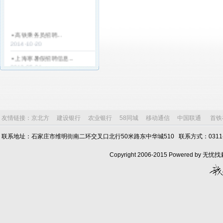
高铁乘务员招聘...
2014-10-20
上海寒暑假招聘信息...
2013-05-04
天津寒暑假工招聘简章...
2013-05-04
天津电子厂招聘寒假工...
2013-04-12
友情链接：
京北方
建设银行
农业银行
58同城
移动通信
中国联通
首铁
银行客服...
2013-03-25
联系地址：石家庄市维明街南二环交叉口北行50米路东中华城510 联系方式：0311-6803
山东魏桥创业集团山东魏桥热
Copyright 2006-2015 Powered by
电公...
2013-03-18
山东晨鸣热电厂招聘...
2013-03-18
捷普绿点集团-日新(天津)塑胶
有限...