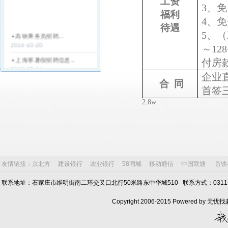
工资
3
、
免
福利
4
、免
待遇
5
、
（
高铁乘务员招聘...
2014-10-20
～
128
上海寒暑假招聘信息...
付房
2013-05-04
企业
合
同
天津寒暑假工招聘简章...
首签
2013-05-04
2.8w
天津电子厂招聘寒假工...
2013-04-12
银行客服...
2013-03-25
山东魏桥创业集团山东魏桥热
电公...
友情链接：
京北方
建设银行
农业银行
58同城
移动通信
中国联通
首铁
2013-03-18
联系地址：石家庄市维明街南二环交叉口北行50米路东中华城510 联系方式：0311-6803
山东晨鸣热电厂招聘...
2013-03-18
Copyright 2006-2015 Powered by
捷普绿点集团-日新(天津)塑胶
有限...