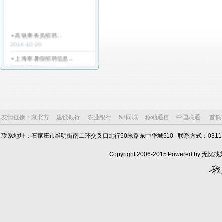
高铁乘务员招聘...
2014-10-20
上海寒暑假招聘信息...
2013-05-04
天津寒暑假工招聘简章...
2013-05-04
天津电子厂招聘寒假工...
2013-04-12
友情链接：
京北方
建设银行
农业银行
58同城
移动通信
中国联通
首铁
银行客服...
2013-03-25
联系地址：石家庄市维明街南二环交叉口北行50米路东中华城510 联系方式：0311-6803
山东魏桥创业集团山东魏桥热
Copyright 2006-2015 Powered by
电公...
2013-03-18
山东晨鸣热电厂招聘...
2013-03-18
捷普绿点集团-日新(天津)塑胶
有限...